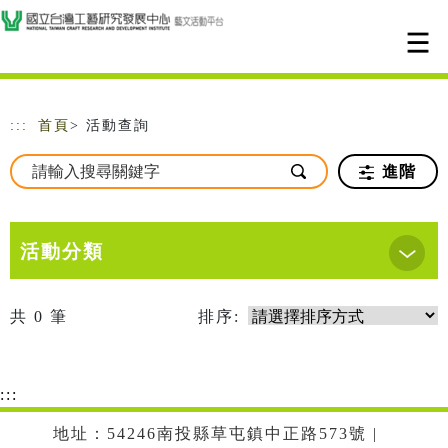
跳到主要內容
網站導覽
:::
首頁
> 活動查詢
進階
活動分類
共
0
筆
排序:
:::
地址：54246南投縣草屯鎮中正路573號 |