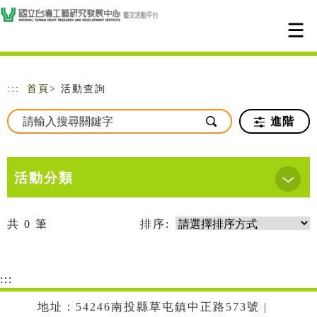
跳到主要內容
網站導覽
:::
首頁
> 活動查詢
進階
活動分類
共
0
筆
排序:
:::
地址：54246南投縣草屯鎮中正路573號 |