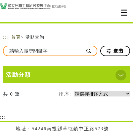
跳到主要內容
網站導覽
:::
首頁
> 活動查詢
進階
活動分類
共
0
筆
排序:
:::
地址：54246南投縣草屯鎮中正路573號 |