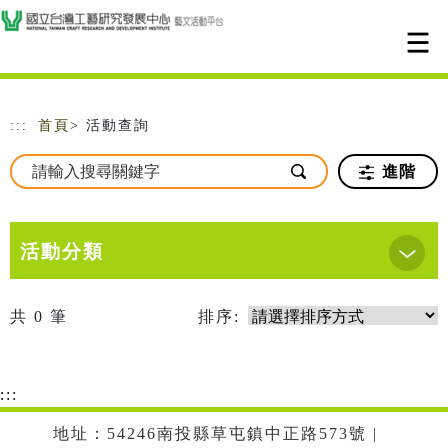
跳到主要內容
網站導覽
:::
首頁
> 活動查詢
進階
活動分類
共
0
筆
排序:
:::
地址：54246南投縣草屯鎮中正路573號 |