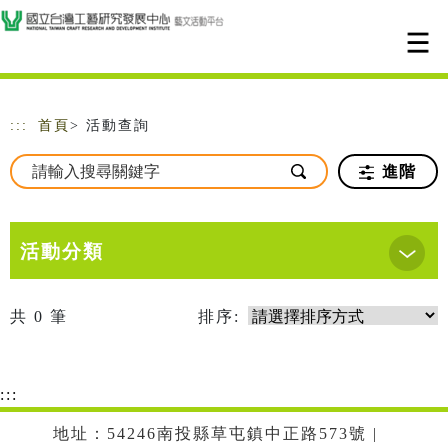
跳到主要內容
網站導覽
:::
首頁
> 活動查詢
進階
活動分類
共
0
筆
排序:
:::
地址：54246南投縣草屯鎮中正路573號 |