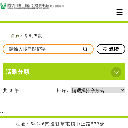
跳到主要內容
網站導覽
:::
首頁
> 活動查詢
進階
活動分類
共
0
筆
排序:
:::
地址：54246南投縣草屯鎮中正路573號 |