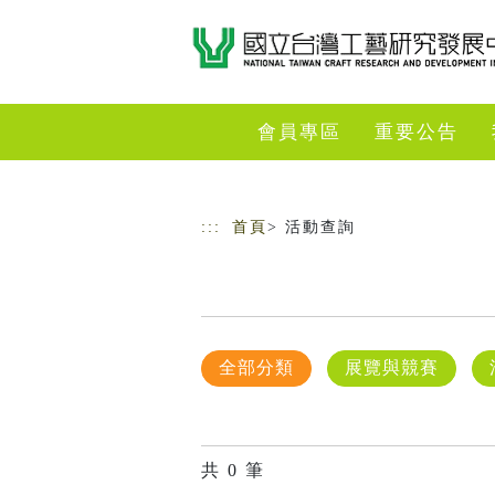
跳到主要內容
網站導覽
會員專區
重要公告
:::
首頁
> 活動查詢
全部分類
展覽與競賽
共
0
筆