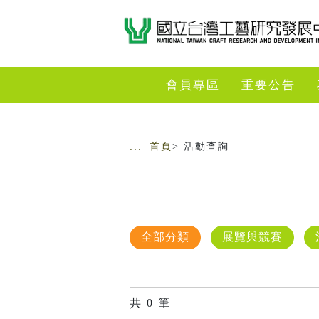
跳到主要內容
網站導覽
會員專區
重要公告
:::
首頁
> 活動查詢
全部分類
展覽與競賽
共
0
筆