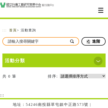
跳到主要內容
網站導覽
:::
首頁
> 活動查詢
進階
活動分類
共
0
筆
排序:
:::
地址：54246南投縣草屯鎮中正路573號 |