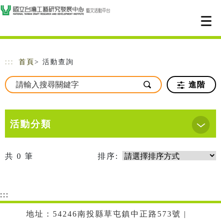
跳到主要內容
網站導覽
:::
首頁
> 活動查詢
進階
活動分類
共
0
筆
排序:
:::
地址：54246南投縣草屯鎮中正路573號 |