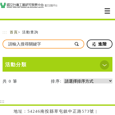
跳到主要內容
網站導覽
:::
首頁
> 活動查詢
進階
活動分類
共
0
筆
排序:
:::
地址：54246南投縣草屯鎮中正路573號 |