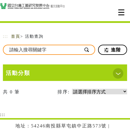
跳到主要內容
網站導覽
:::
首頁
> 活動查詢
進階
活動分類
共
0
筆
排序:
:::
地址：54246南投縣草屯鎮中正路573號 |