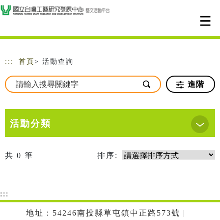
跳到主要內容
網站導覽
:::
首頁
> 活動查詢
進階
活動分類
共
0
筆
排序:
:::
地址：54246南投縣草屯鎮中正路573號 |