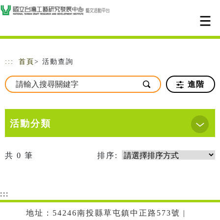
跳到主要內容
網站導覽
:::
首頁
> 活動查詢
進階
活動分類
共
0
筆
排序:
:::
地址：54246南投縣草屯鎮中正路573號 |