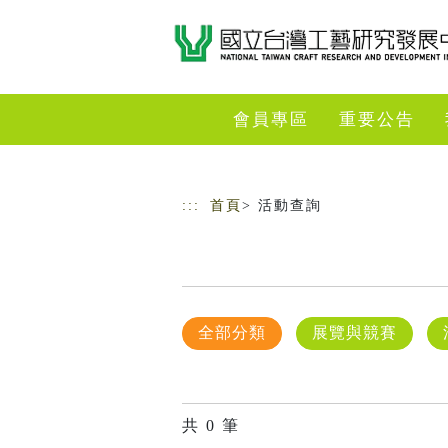
跳到主要內容
網站導覽
會員專區
重要公告
:::
首頁
> 活動查詢
全部分類
展覽與競賽
共
0
筆