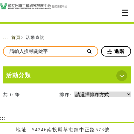
跳到主要內容
網站導覽
:::
首頁
> 活動查詢
進階
活動分類
共
0
筆
排序:
:::
地址：54246南投縣草屯鎮中正路573號 |