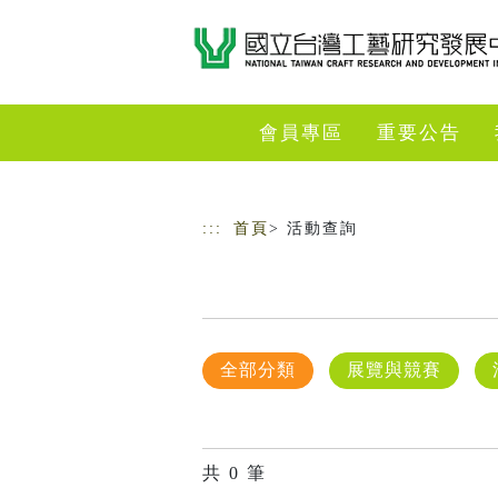
跳到主要內容
網站導覽
會員專區
重要公告
:::
首頁
> 活動查詢
全部分類
展覽與競賽
共
0
筆