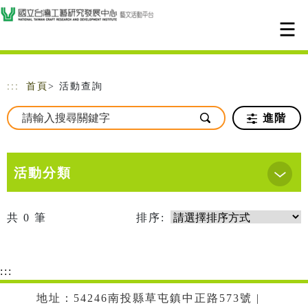
跳到主要內容
網站導覽
:::
首頁
> 活動查詢
進階
活動分類
共
0
筆
排序:
:::
地址：54246南投縣草屯鎮中正路573號 |