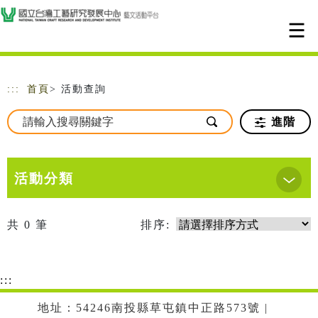
跳到主要內容
網站導覽
:::
首頁
> 活動查詢
進階
活動分類
共
0
筆
排序:
:::
地址：54246南投縣草屯鎮中正路573號 |