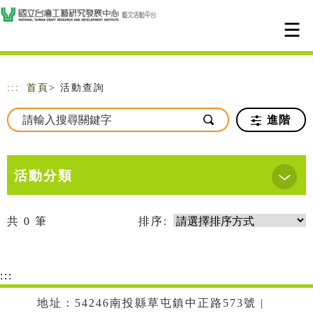
跳到主要內容
網站導覽
:::
首頁
> 活動查詢
進階
活動分類
共
0
筆
排序:
:::
地址：54246南投縣草屯鎮中正路573號 |