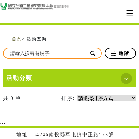
跳到主要內容
網站導覽
:::
首頁
> 活動查詢
進階
活動分類
共
0
筆
排序:
:::
地址：54246南投縣草屯鎮中正路573號 |