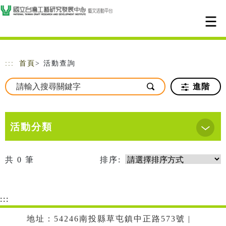
跳到主要內容
網站導覽
:::
首頁
> 活動查詢
進階
活動分類
共
0
筆
排序:
:::
地址：54246南投縣草屯鎮中正路573號 |