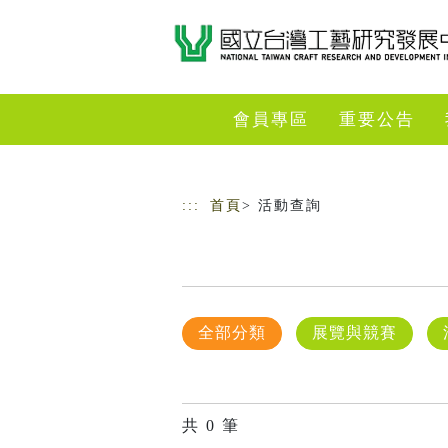
跳到主要內容
網站導覽
會員專區
重要公告
:::
首頁
> 活動查詢
全部分類
展覽與競賽
共
0
筆