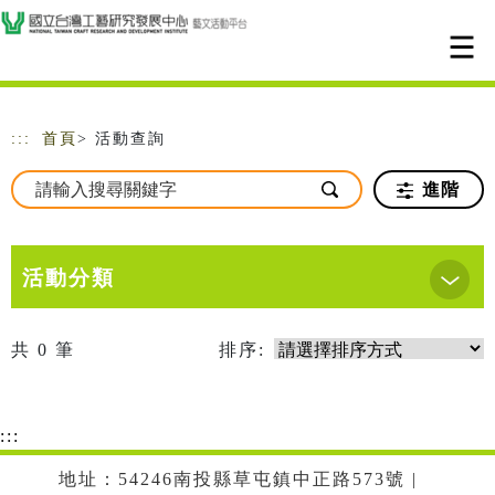
跳到主要內容
網站導覽
:::
首頁
> 活動查詢
進階
活動分類
共
0
筆
排序:
:::
地址：54246南投縣草屯鎮中正路573號 |