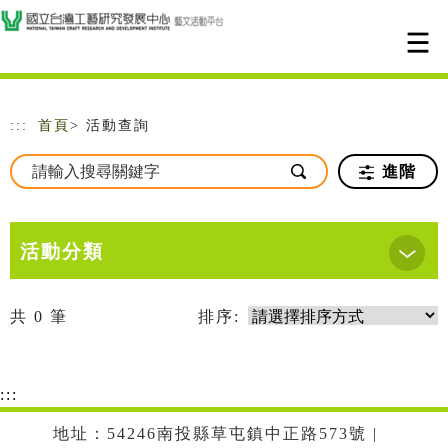
跳到主要內容
網站導覽
:::
首頁
> 活動查詢
進階
活動分類
共
0
筆
排序:
:::
地址：54246南投縣草屯鎮中正路573號 |