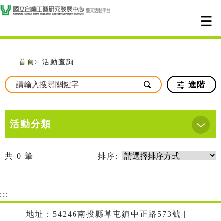
跳到主要內容
網站導覽
:::
首頁
> 活動查詢
進階
活動分類
共
0
筆
排序:
:::
地址：54246南投縣草屯鎮中正路573號 |