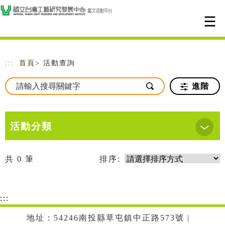
跳到主要內容
網站導覽
:::
首頁
> 活動查詢
進階
活動分類
共
0
筆
排序:
:::
地址：54246南投縣草屯鎮中正路573號 |