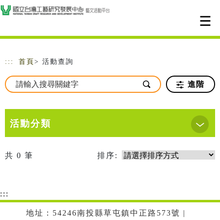
跳到主要內容
網站導覽
:::
首頁
> 活動查詢
進階
活動分類
共
0
筆
排序:
:::
地址：54246南投縣草屯鎮中正路573號 |