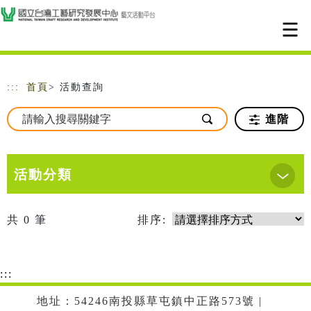
跳到主要內容
網站導覽
:::
首頁
> 活動查詢
進階
活動分類
共
0
筆
排序:
:::
地址：54246南投縣草屯鎮中正路573號 |