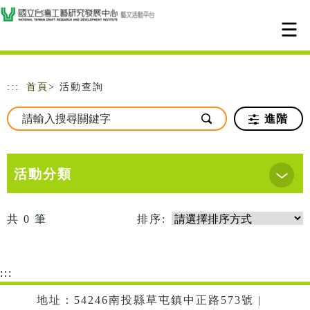
跳到主要內容
網站導覽
:::
首頁
> 活動查詢
進階
活動分類
共
0
筆
排序:
:::
地址：54246南投縣草屯鎮中正路573號 |