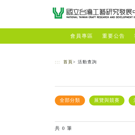
跳到主要內容
網站導覽
會員專區
重要公告
:::
首頁
> 活動查詢
全部分類
展覽與競賽
共
0
筆