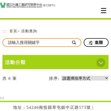
跳到主要內容
網站導覽
:::
首頁
> 活動查詢
進階
活動分類
共
0
筆
排序:
:::
地址：54246南投縣草屯鎮中正路573號 |