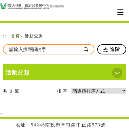
跳到主要內容
網站導覽
:::
首頁
> 活動查詢
進階
活動分類
共
0
筆
排序:
:::
地址：54246南投縣草屯鎮中正路573號 |