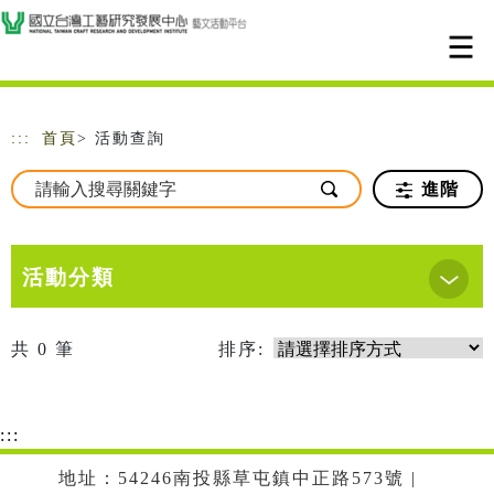
跳到主要內容
網站導覽
:::
首頁
> 活動查詢
進階
活動分類
共
0
筆
排序:
:::
地址：54246南投縣草屯鎮中正路573號 |