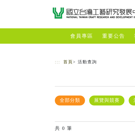
跳到主要內容
網站導覽
會員專區
重要公告
:::
首頁
> 活動查詢
全部分類
展覽與競賽
共
0
筆