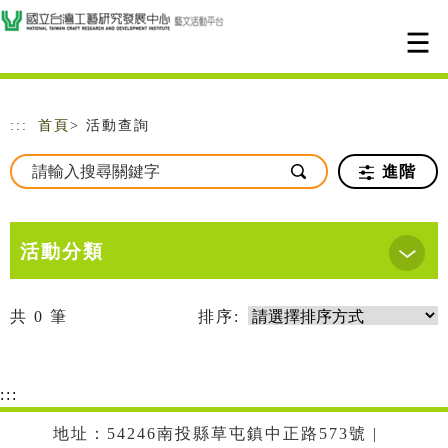
跳到主要內容
網站導覽
:::
首頁
> 活動查詢
進階
活動分類
共
0
筆
排序:
:::
地址：54246南投縣草屯鎮中正路573號 |