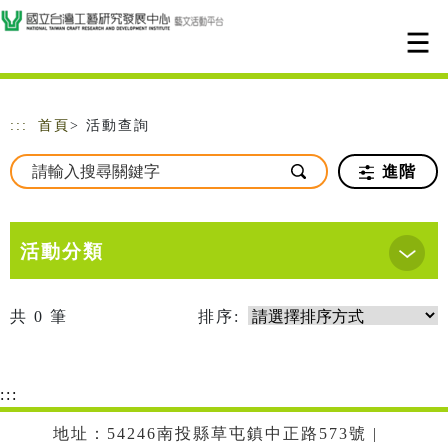
跳到主要內容
網站導覽
:::
首頁
> 活動查詢
進階
活動分類
共
0
筆
排序:
:::
地址：54246南投縣草屯鎮中正路573號 |