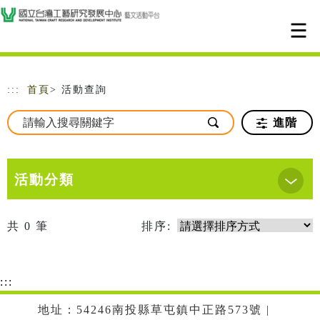
跳到主要內容
網站導覽
:::
首頁
> 活動查詢
進階
活動分類
共
0
筆
排序:
:::
地址：54246南投縣草屯鎮中正路573號 |