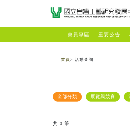
跳到主要內容
網站導覽
會員專區
重要公告
:::
首頁
> 活動查詢
全部分類
展覽與競賽
共
0
筆