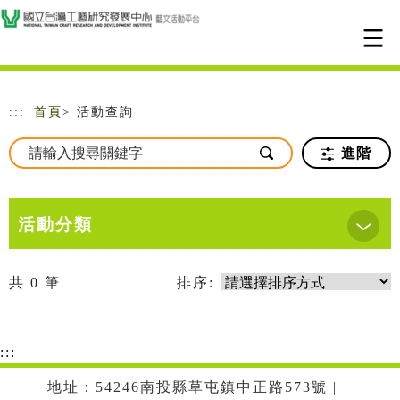
跳到主要內容
網站導覽
:::
首頁
> 活動查詢
進階
活動分類
共
0
筆
排序:
:::
地址：54246南投縣草屯鎮中正路573號 |