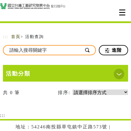
跳到主要內容
網站導覽
:::
首頁
> 活動查詢
進階
活動分類
共
0
筆
排序:
:::
地址：54246南投縣草屯鎮中正路573號 |