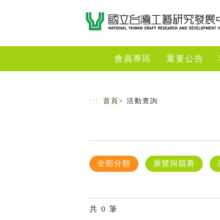
跳到主要內容
網站導覽
會員專區
重要公告
:::
首頁
> 活動查詢
全部分類
展覽與競賽
共
0
筆