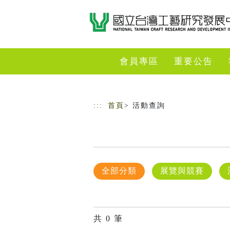
跳到主要內容
網站導覽
會員專區
重要公告
:::
首頁
> 活動查詢
全部分類
展覽與競賽
共
0
筆