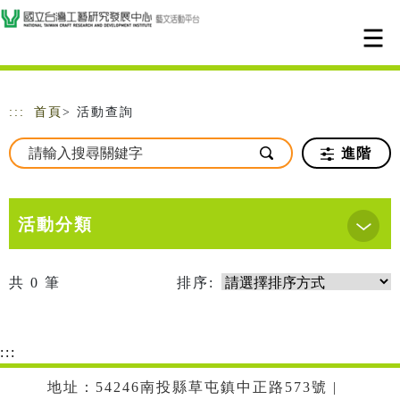
跳到主要內容
網站導覽
:::
首頁
> 活動查詢
進階
活動分類
共
0
筆
排序:
:::
地址：54246南投縣草屯鎮中正路573號 |