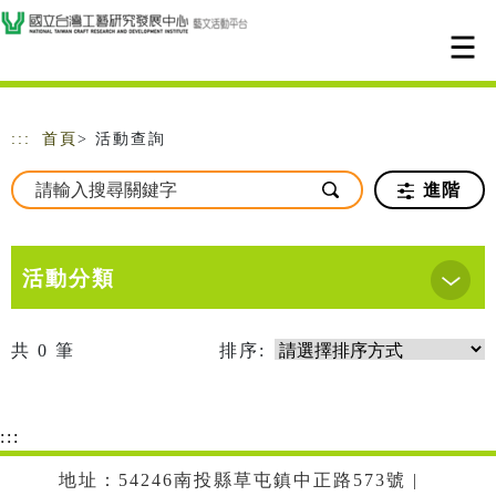
跳到主要內容
網站導覽
:::
首頁
> 活動查詢
進階
活動分類
共
0
筆
排序:
:::
地址：54246南投縣草屯鎮中正路573號 |