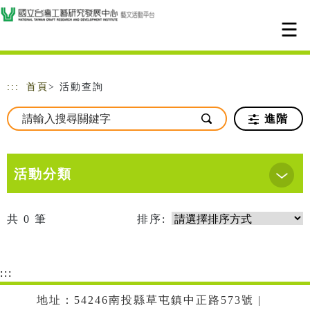
跳到主要內容
網站導覽
:::
首頁
> 活動查詢
進階
活動分類
共
0
筆
排序:
:::
地址：54246南投縣草屯鎮中正路573號 |