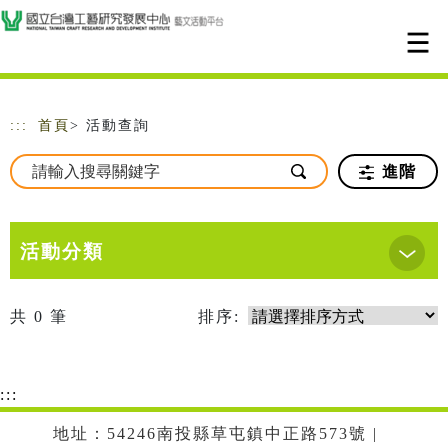
跳到主要內容
網站導覽
:::
首頁
> 活動查詢
進階
活動分類
共
0
筆
排序:
:::
地址：54246南投縣草屯鎮中正路573號 |