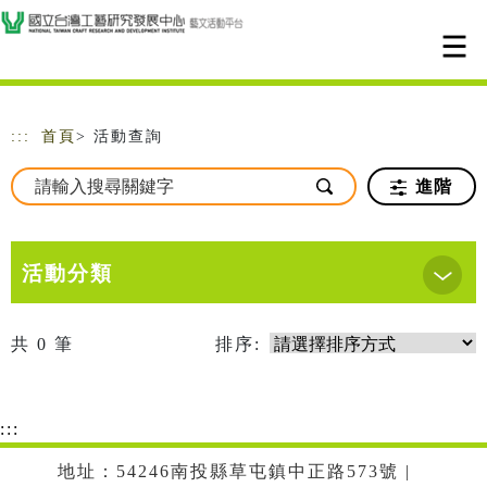
跳到主要內容
網站導覽
:::
首頁
> 活動查詢
進階
活動分類
共
0
筆
排序:
:::
地址：54246南投縣草屯鎮中正路573號 |