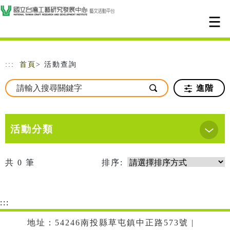
跳到主要內容
網站導覽
:::
首頁
> 活動查詢
進階
活動分類
共
0
筆
排序:
:::
地址：54246南投縣草屯鎮中正路573號 |