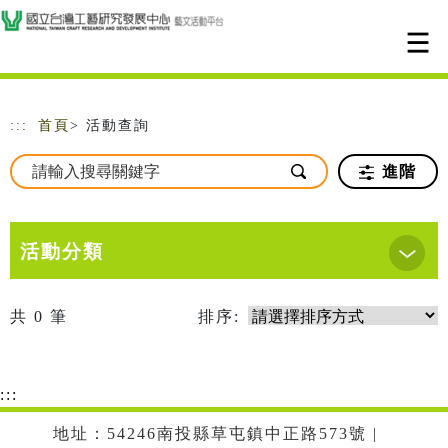
跳到主要內容
網站導覽
:::
首頁
> 活動查詢
進階
活動分類
共
0
筆
排序:
:::
地址：54246南投縣草屯鎮中正路573號 |